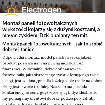
Skip
to
Mai
content
Montaż paneli fotowoltaicznych
Men
większości kojarzy się z dużymi kosztami, a
małym zyskiem. Dziś obalamy ten mit.
Montaż paneli fotowoltaicznych – jak to zrobić
dobrze i tanio?
Odpowiedni montaż, model paneli i wysoka jakość
produkt pozwala nam na pewną niezależność
finansową. W aktualnej dobie dofinansowań
fotowoltaiki, jak i obszernego rynku oferującego takie
usługi, jest to dostępne dla każdego, ale trafić na dobrą
ekipę jest o wiele trudniej. Nasza firma posiada
konkurencyjne ceny, gdyż wyceny są indywidualne, to
my pomagamy klientowi dobrać podzespoły tak aby
instalacja doszła do skutku, była bezpieczna i